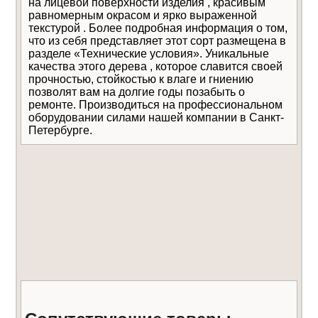
на лицевой поверхности изделия , красивым
равномерным окрасом и ярко выраженной
текстурой . Более подробная информация о том,
что из себя представляет этот сорт размещена в
разделе «Технические условия». Уникальные
качества этого дерева , которое славится своей
прочностью, стойкостью к влаге и гниению
Даю
согласие на обработку
Отправить
позволят вам на долгие годы позабыть о
персональных данных
Уведомлять меня о
ремонте. Производиться на профессиональном
новых комментариях по электронной почте
оборудовании силами нашей компании в Санкт-
Петербурге.