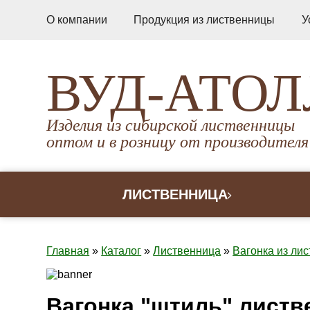
О компании
Продукция из лиственницы
У
ВУД-АТОЛ
Изделия из сибирской лиственницы
оптом и в розницу от производителя
ЛИСТВЕННИЦА
Главная
»
Каталог
»
Лиственница
»
Вагонка из ли
Вагонка "штиль" листв