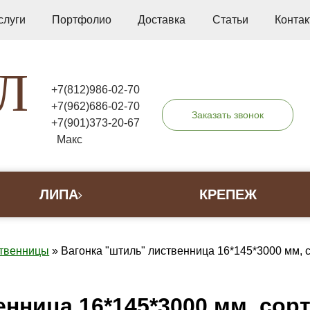
слуги
Портфолио
Доставка
Статьи
Конта
Л
+7(812)986-02-70
+7(962)686-02-70
Заказать звонок
+7(901)373-20-67
Макс
ЛИПА
КРЕПЕЖ
ственницы
»
Вагонка "штиль" лиственница 16*145*3000 мм, 
енница 16*145*3000 мм, сор