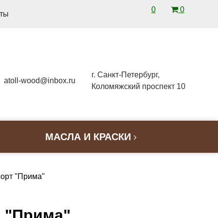
0
0
кты
г. Санкт-Петербург,
atoll-wood@inbox.ru
Коломяжский проспект 10
МАСЛА И КРАСКИ
сорт "Прима"
т "Прима"