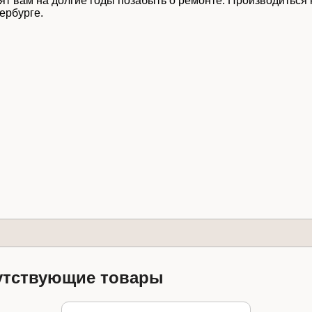
лят вам на долгие годы позабыть о ремонте. Производитьс
ербурге.
обработку персональных данных
Уведомлять меня о новых коммен
утствующие товары