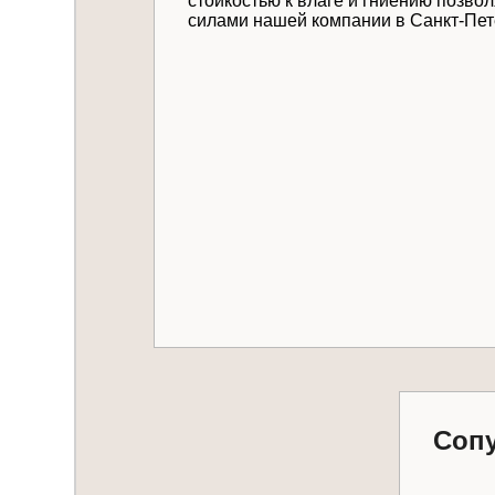
стойкостью к влаге и гниению позво
силами нашей компании в Санкт-Пет
Даю
согласие на 
Отправить
Соп