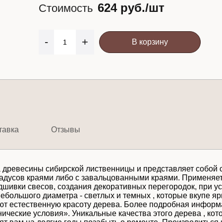
624 руб./шт
Стоимость
-
+
В корзину
тавка
Отзывы
а древесины сибирской лиственницы и представляет собой
радусов краями либо с завальцованными краями. Применяе
одшивки свесов, создания декоративных перегородок, при ус
ебольшого диаметра - светлых и темных , которые вкупе я
т естественную красоту дерева. Более подробная информац
нические условия». Уникальные качества этого дерева , кот