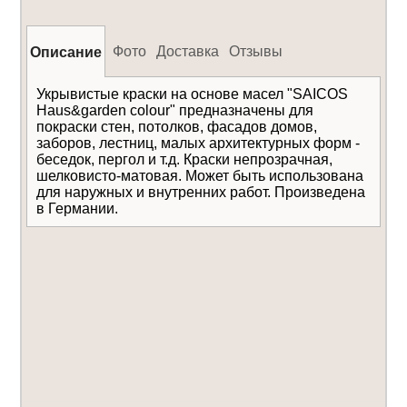
Фото
Доставка
Отзывы
Описание
Укрывистые краски на основе масел "SAICOS
Haus&garden colour" предназначены для
покраски стен, потолков, фасадов домов,
заборов, лестниц, малых архитектурных форм -
беседок, пергол и т.д. Краски непрозрачная,
шелковисто-матовая. Может быть использована
для наружных и внутренних работ. Произведена
в Германии.
Даю
согласие на обработку
Отправить
персональных данных
Уведомлять меня о
новых комментариях по электронной почте