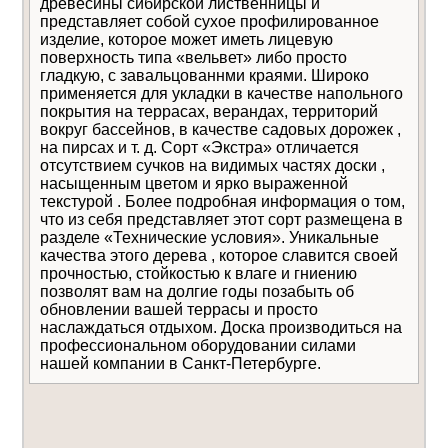
древесины сибирской лиственницы и
представляет собой сухое профилированное
изделие, которое может иметь лицевую
поверхность типа «вельвет» либо просто
гладкую, с завальцованнми краями. Широко
применяется для укладки в качестве напольного
покрытия на террасах, верандах, территорий
вокруг бассейнов, в качестве садовых дорожек ,
на пирсах и т. д. Сорт «Экстра» отличается
отсутствием cучков на видимых частях доски ,
насыщенным цветом и ярко выраженной
Даю
согласие на обработку
Отправить
текстурой . Более подробная информация о том,
персональных данных
Уведомлять меня о
что из себя представляет этот сорт размещена в
новых комментариях по электронной почте
разделе «Технические условия». Уникальные
качества этого дерева , которое славится своей
прочностью, стойкостью к влаге и гниению
позволят вам на долгие годы позабыть об
обновлении вашей террасы и просто
наслаждаться отдыхом. Доска производиться на
профессиональном оборудовании силами
нашей компании в Санкт-Петербурге.