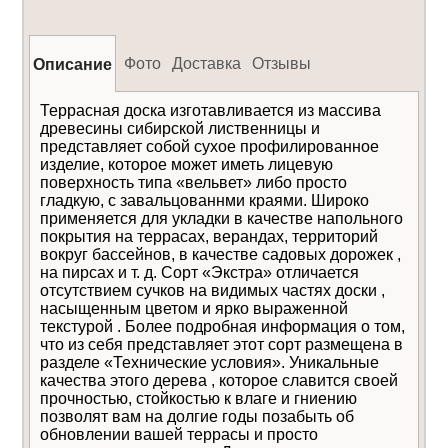
Фото
Доставка
Отзывы
Описание
Террасная доска изготавливается из массива
древесины сибирской лиственницы и
представляет собой сухое профилированное
изделие, которое может иметь лицевую
поверхность типа «вельвет» либо просто
гладкую, с завальцованнми краями. Широко
применяется для укладки в качестве напольного
покрытия на террасах, верандах, территорий
вокруг бассейнов, в качестве садовых дорожек ,
на пирсах и т. д. Сорт «Экстра» отличается
отсутствием cучков на видимых частях доски ,
насыщенным цветом и ярко выраженной
Даю
согласие на обработку
Отправить
текстурой . Более подробная информация о том,
персональных данных
Уведомлять меня о
что из себя представляет этот сорт размещена в
новых комментариях по электронной почте
разделе «Технические условия». Уникальные
качества этого дерева , которое славится своей
прочностью, стойкостью к влаге и гниению
позволят вам на долгие годы позабыть об
обновлении вашей террасы и просто