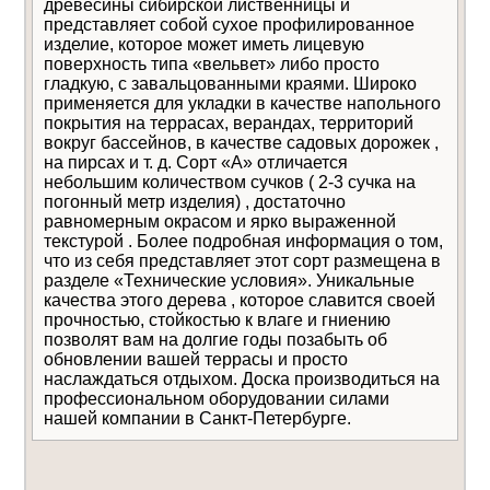
древесины сибирской лиственницы и
представляет собой сухое профилированное
изделие, которое может иметь лицевую
поверхность типа «вельвет» либо просто
гладкую, с завальцованными краями. Широко
применяется для укладки в качестве напольного
покрытия на террасах, верандах, территорий
вокруг бассейнов, в качестве садовых дорожек ,
на пирсах и т. д. Сорт «А» отличается
небольшим количеством cучков ( 2-3 сучка на
погонный метр изделия) , достаточно
Даю
согласие на обработку
Отправить
равномерным окрасом и ярко выраженной
персональных данных
Уведомлять меня о
текстурой . Более подробная информация о том,
новых комментариях по электронной почте
что из себя представляет этот сорт размещена в
разделе «Технические условия». Уникальные
качества этого дерева , которое славится своей
прочностью, стойкостью к влаге и гниению
позволят вам на долгие годы позабыть об
обновлении вашей террасы и просто
наслаждаться отдыхом. Доска производиться на
профессиональном оборудовании силами
нашей компании в Санкт-Петербурге.