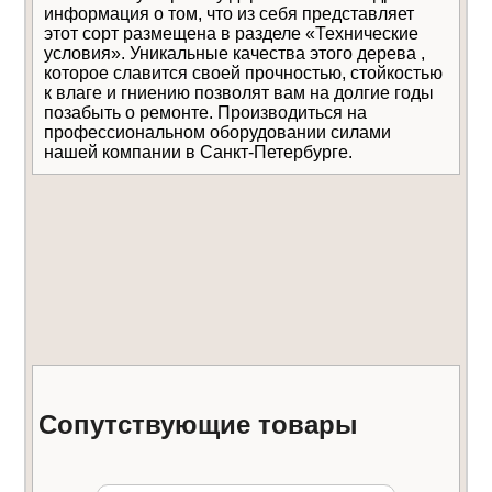
информация о том, что из себя представляет
этот сорт размещена в разделе «Технические
условия». Уникальные качества этого дерева ,
Даю
согласие на обработку
Отправить
которое славится своей прочностью, стойкостью
персональных данных
Уведомлять меня о
к влаге и гниению позволят вам на долгие годы
новых комментариях по электронной почте
позабыть о ремонте. Производиться на
профессиональном оборудовании силами
нашей компании в Санкт-Петербурге.
Сопутствующие товары