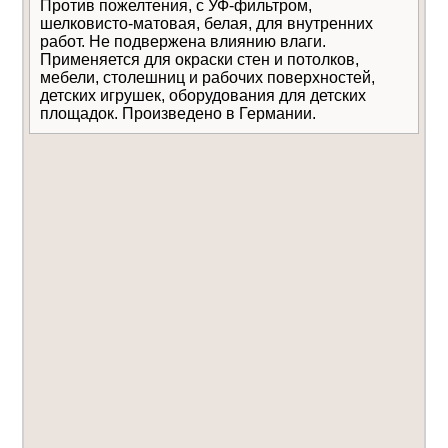
Против пожелтения, с УФ-фильтром,
шелковисто-матовая, белая, для внутренних
работ. Не подвержена влиянию влаги.
Применяется для окраски стен и потолков,
мебели, столешниц и рабочих поверхностей,
детских игрушек, оборудования для детских
площадок. Произведено в Германии.
Даю
согласие на обработку
Отправить
персональных данных
Уведомлять меня о
новых комментариях по электронной почте