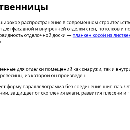
ственницы
ирокое распространение в современном строительстве 
я для фасадной и внутренней отделки стен, потолков и 
новидность отделочной доски —
планкен косой из листве
».
енные для отделки помещений как снаружи, так и внутр
древесины, из которой он произведён.
ет форму параллелограмма без соединения шип-паз. От
и, защищает от скопления влаги, развития плесени и г