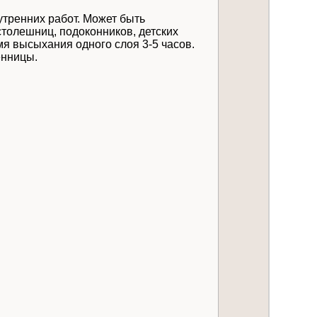
утренних работ. Может быть
столешниц, подоконников, детских
мя высыхания одного слоя 3-5 часов.
енницы.
тариях по электронной почте