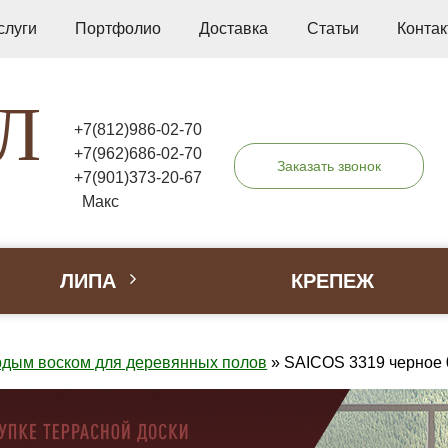
слуги
Портфолио
Доставка
Статьи
Конта
Л
+7(812)986-02-70
+7(962)686-02-70
Заказать звонок
+7(901)373-20-67
Макс
ЛИПА
КРЕПЕЖ
рдым воском для деревянных полов
»
SAICOS 3319 черное 0