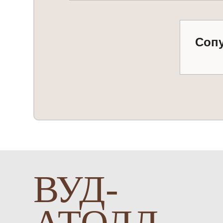
Соп
ВУД-