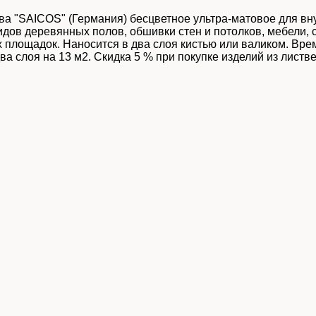
а "SAICOS" (Германия) бесцветное ультра-матовое для вн
дов деревянных полов, обшивки стен и потолков, мебели, 
 площадок. Наносится в два слоя кистью или валиком. Вре
 два слоя на 13 м2. Скидка 5 % при покупке изделий из листв
обработку персональных данных
Уведомлять меня о новых коммен