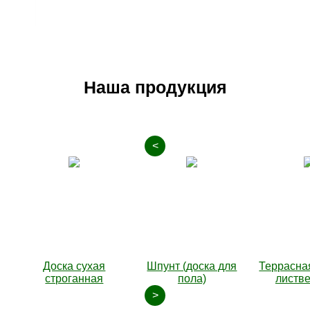
Наша продукция
<
Доска сухая
Шпунт (доска для
Террасная
строганная
пола)
листв
>