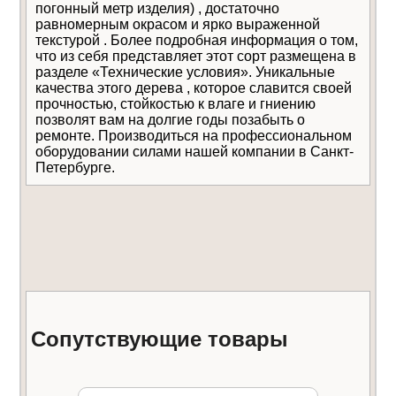
погонный метр изделия) , достаточно
равномерным окрасом и ярко выраженной
текстурой . Более подробная информация о том,
Даю
согласие на обработку
Отправить
что из себя представляет этот сорт размещена в
персональных данных
Уведомлять меня о
разделе «Технические условия». Уникальные
новых комментариях по электронной почте
качества этого дерева , которое славится своей
прочностью, стойкостью к влаге и гниению
позволят вам на долгие годы позабыть о
ремонте. Производиться на профессиональном
оборудовании силами нашей компании в Санкт-
Петербурге.
Сопутствующие товары