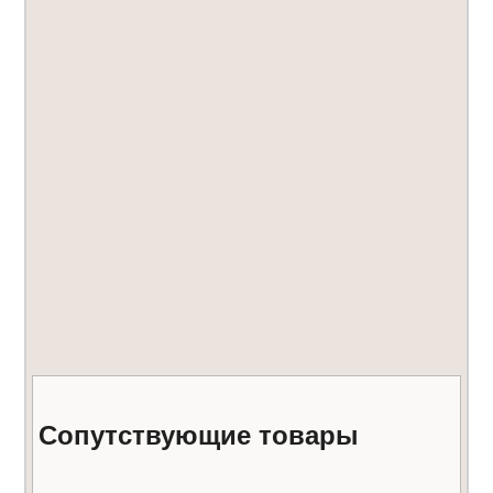
Даю
согласие на обработку
Отправить
персональных данных
Уведомлять меня о
новых комментариях по электронной почте
Сопутствующие товары